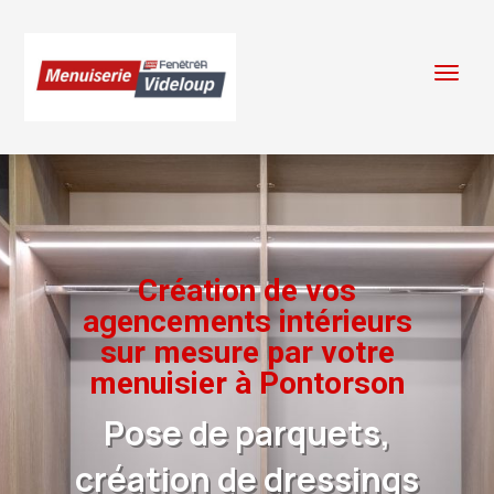
Création de vos
agencements intérieurs
sur mesure par votre
menuisier à Pontorson
Pose de parquets,
création de dressings