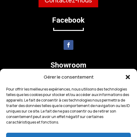
Contactez-nous
Facebook
Showroom
Gérer le consentement
Pour offrir les meilleures expériences, nous utilisons des technologies
telles que les cookies pour stocker et/ou accéder aux informations des
appareils. Le fait de consentir à ces technologies nous permettra de
traiter des données telles que le comportement de navigation ou les ID
uniques sur ce site. Le fait de ne pas consentir ou de retirer son
consentement peut avoir un effet négatif sur certaines
caractéristiques et fonctions.